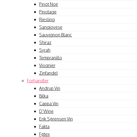
Pinot Noir
Pinotage
Riesling
Sangiovese
Sauvignon Blanc
Shiraz
Syrah
Tempranillo
Viognier
Zinfandel
Forhandler
Andrup Vin
Bilka
Cappa Vin
D’Wine
Erik Sørensen Vin
Fakta
Føtex