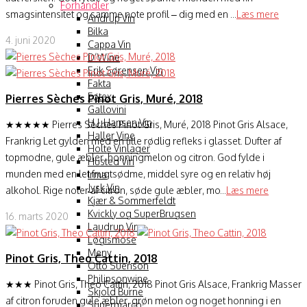
Forhandler
smagsintensitet og samme note profil – dig med en ...
Læs mere
Andrup Vin
Bilka
4. juni 2020
Cappa Vin
D’Wine
Erik Sørensen Vin
Fakta
Føtex
Pierres Sèches Pinot Gris, Muré, 2018
Gallovini
H.J. Hansen Vin
★★★★★ Pierres Sèches Pinot Gris, Muré, 2018 Pinot Gris Alsace,
Haller Vine
Frankrig Let gylden med en lille rødlig refleks i glasset. Dufter af
Holte Vinlager
topmodne, gule æbler, honningmelon og citron. God fylde i
Husted Vin
munden med en let frugtsødme, middel syre og en relativ høj
Irma
Jysk Vin
alkohol. Rige noter af citron, søde gule æbler, mo...
Læs mere
Kjær & Sommerfeldt
Kvickly og SuperBrugsen
16. marts 2020
Laudrup Vin
Løgismose
Meny
Pinot Gris, Theo Cattin, 2018
Otto Suenson
Philipsonwine
★★★ Pinot Gris, Theo Cattin, 2018 Pinot Gris Alsace, Frankrig Masser
Skjold Burne
af citron foruden gule æbler, grøn melon og noget honning i en
Supermarco