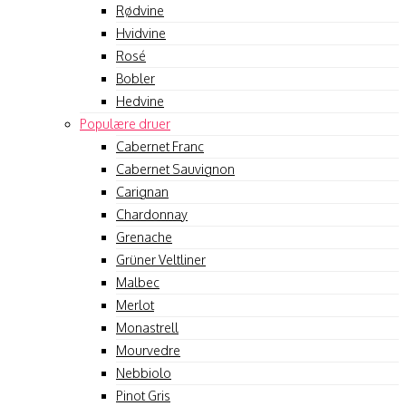
Rødvine
Hvidvine
Rosé
Bobler
Hedvine
Populære druer
Cabernet Franc
Cabernet Sauvignon
Carignan
Chardonnay
Grenache
Grüner Veltliner
Malbec
Merlot
Monastrell
Mourvedre
Nebbiolo
Pinot Gris