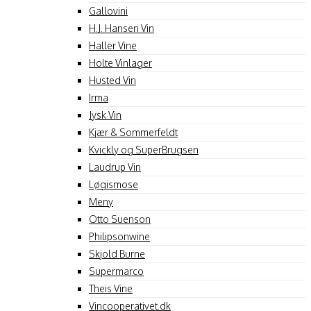
Gallovini
H.J. Hansen Vin
Haller Vine
Holte Vinlager
Husted Vin
Irma
Jysk Vin
Kjær & Sommerfeldt
Kvickly og SuperBrugsen
Laudrup Vin
Løgismose
Meny
Otto Suenson
Philipsonwine
Skjold Burne
Supermarco
Theis Vine
Vincooperativet.dk