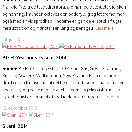
Frankrig Fyldig og letkrydret floral aroma med gule æbler, fersken
og honning. I munden opleves den både fyldig og let cremet men
også med en vis sprødhed – noterne er igen de eksotiske frugter
med lidt citron og mandler i en lang og behageli...
Læs mere
28. juni 2017
P.G.R. Yealands Estate, 2014
★★★★ P.G.R. Yealands Estate, 2014 Pinot Gris, Gewürztraminer,
Riesling Awatere, Marlborough, New Zealand Et spændende
drueblend, der giver lidt af det hele uden at træde hinanden over
tæerne. Fyldig næse med en anelse fedme og eksotisk frugt, lidt
hyldeblomst og en snert citrus. Ligeledes i munden i...
Læs mere
10. december 2015
Sileni, 2014