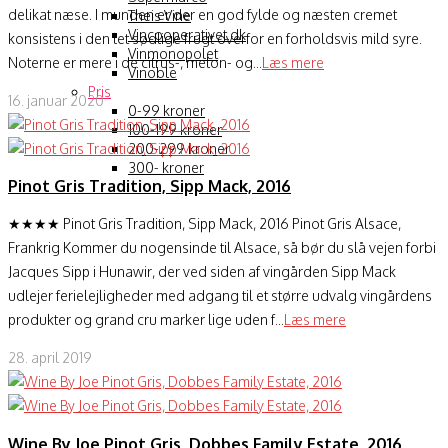
delikat næse. I munden er der en god fylde og næsten cremet
Theis Vine
Vincooperativet.dk
konsistens i den let sødlige frugt overfor en forholdsvis mild syre.
Vinmonopolet
Noterne er mere i de citrus-, melon- og...
Læs mere
Vinoble
Pris
16. januar 2020
0-99 kroner
100-199 kroner
200-299 kroner
300- kroner
Pinot Gris Tradition, Sipp Mack, 2016
★★★★ Pinot Gris Tradition, Sipp Mack, 2016 Pinot Gris Alsace,
Frankrig Kommer du nogensinde til Alsace, så bør du slå vejen forbi
Jacques Sipp i Hunawir, der ved siden af vingården Sipp Mack
udlejer ferielejligheder med adgang til et større udvalg vingårdens
produkter og grand cru marker lige uden f...
Læs mere
28. april 2019
Wine By Joe Pinot Gris, Dobbes Family Estate, 2016