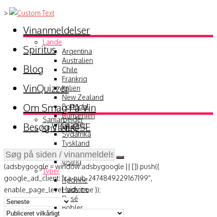
>
Vinanmeldelser
Lande
Spiritus
Argentina
Australien
Blog
Chile
Frankrig
VinQuizzer
Italien
New Zealand
Om Smag På Vin
Portugal
Rumænien
Samarbejder
Besøg VINLØSE
Spanien
SPIS BEDRE
Sydafrika
Tyskland
USA
Østrig
(adsbygoogle = window.adsbygoogle || []).push({
Typer
google_ad_client: "ca-pub-2474849229167199",
Rødvine
Hvidvine
enable_page_level_ads: true });
Rosé
Bobler
Hedvine