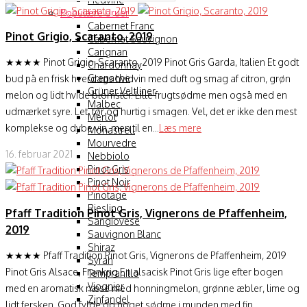
Populære druer
Cabernet Franc
Pinot Grigio, Scaranto, 2019
Cabernet Sauvignon
Carignan
★★★★ Pinot Grigio, Scaranto, 2019 Pinot Gris Garda, Italien Et godt
Chardonnay
Grenache
bud på en frisk hverdags hvidvin med duft og smag af citron, grøn
Grüner Veltliner
melon og lidt hvide blomster. Lille frugtsødme men også med en
Malbec
udmærket syre. Let, tør og hurtig i smagen. Vel, det er ikke den mest
Merlot
komplekse og dybe vin, men til en...
Læs mere
Monastrell
Mourvedre
16. februar 2021
Nebbiolo
Pinot Gris
Pinot Noir
Pinotage
Riesling
Pfaff Tradition Pinot Gris, Vignerons de Pfaffenheim,
Sangiovese
2019
Sauvignon Blanc
Shiraz
★★★★ Pfaff Tradition Pinot Gris, Vignerons de Pfaffenheim, 2019
Syrah
Pinot Gris Alsace, Frankrig En alsacisk Pinot Gris lige efter bogen
Tempranillo
Viognier
med en aromatisk næse med honningmelon, grønne æbler, lime og
Zinfandel
lidt fersken. God fylde og noget sødme i munden med fin