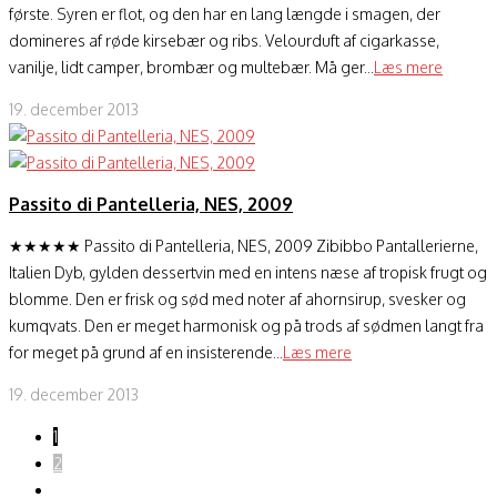
første. Syren er flot, og den har en lang længde i smagen, der
domineres af røde kirsebær og ribs. Velourduft af cigarkasse,
vanilje, lidt camper, brombær og multebær. Må ger...
Læs mere
19. december 2013
Passito di Pantelleria, NES, 2009
★★★★★ Passito di Pantelleria, NES, 2009 Zibibbo Pantallerierne,
Italien Dyb, gylden dessertvin med en intens næse af tropisk frugt og
blomme. Den er frisk og sød med noter af ahornsirup, svesker og
kumqvats. Den er meget harmonisk og på trods af sødmen langt fra
for meget på grund af en insisterende...
Læs mere
19. december 2013
1
2