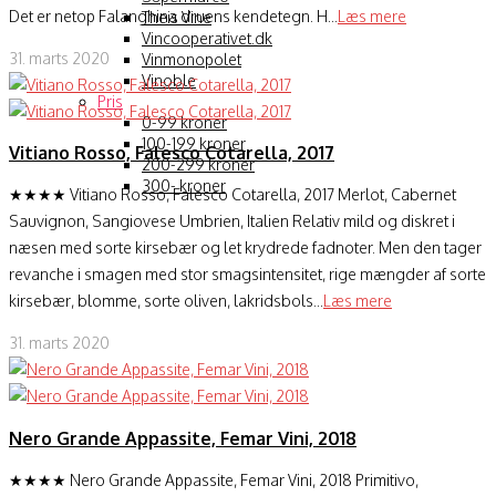
Det er netop Falanghina druens kendetegn. H...
Læs mere
Theis Vine
Vincooperativet.dk
31. marts 2020
Vinmonopolet
Vinoble
Pris
0-99 kroner
100-199 kroner
Vitiano Rosso, Falesco Cotarella, 2017
200-299 kroner
300- kroner
★★★★ Vitiano Rosso, Falesco Cotarella, 2017 Merlot, Cabernet
Sauvignon, Sangiovese Umbrien, Italien Relativ mild og diskret i
næsen med sorte kirsebær og let krydrede fadnoter. Men den tager
revanche i smagen med stor smagsintensitet, rige mængder af sorte
kirsebær, blomme, sorte oliven, lakridsbols...
Læs mere
31. marts 2020
Nero Grande Appassite, Femar Vini, 2018
★★★★ Nero Grande Appassite, Femar Vini, 2018 Primitivo,