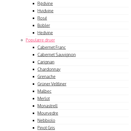
Rødvine
Hvidvine
Rosé
Bobler
Hedvine
Populære druer
Cabernet Franc
Cabernet Sauvignon
Carignan
Chardonnay
Grenache
Grüner Veltliner
Malbec
Merlot
Monastrell
Mourvedre
Nebbiolo
Pinot Gris