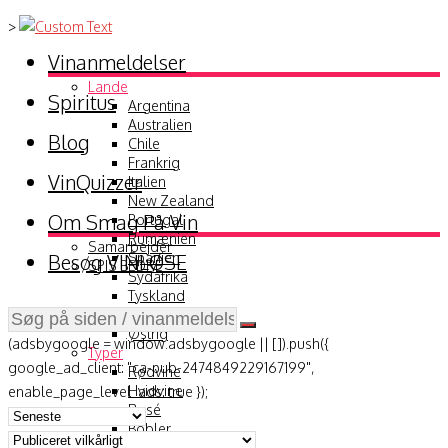
>
Vinanmeldelser
Lande
Spiritus
Argentina
Australien
Blog
Chile
Frankrig
VinQuizzer
Italien
New Zealand
Om Smag På Vin
Portugal
Rumænien
Samarbejder
Besøg VINLØSE
Spanien
SPIS BEDRE
Sydafrika
Tyskland
USA
Østrig
(adsbygoogle = window.adsbygoogle || []).push({
Typer
google_ad_client: "ca-pub-2474849229167199",
Rødvine
Hvidvine
enable_page_level_ads: true });
Rosé
Bobler
Hedvine