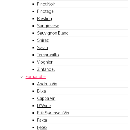
Pinot Noir
Pinotage
Riesling
Sangiovese
Sauvignon Blanc
Shiraz
Syrah
Tempranillo
Viognier
Zinfandel
Forhandler
Andrup Vin
Bilka
Cappa Vin
D’Wine
Erik Sørensen Vin
Fakta
Føtex