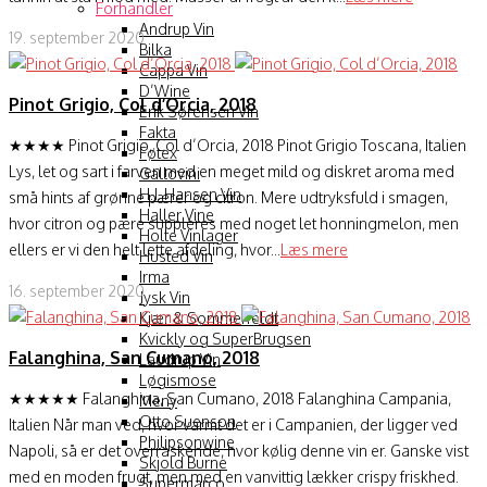
Forhandler
Andrup Vin
19. september 2020
Bilka
Cappa Vin
D’Wine
Pinot Grigio, Col d’Orcia, 2018
Erik Sørensen Vin
Fakta
★★★★ Pinot Grigio, Col d’Orcia, 2018 Pinot Grigio Toscana, Italien
Føtex
Lys, let og sart i farven med en meget mild og diskret aroma med
Gallovini
H.J. Hansen Vin
små hints af grønne pærer og citron. Mere udtryksfuld i smagen,
Haller Vine
hvor citron og pære suppleres med noget let honningmelon, men
Holte Vinlager
ellers er vi den helt lette afdeling, hvor...
Læs mere
Husted Vin
Irma
16. september 2020
Jysk Vin
Kjær & Sommerfeldt
Kvickly og SuperBrugsen
Falanghina, San Cumano, 2018
Laudrup Vin
Løgismose
★★★★★ Falanghina, San Cumano, 2018 Falanghina Campania,
Meny
Otto Suenson
Italien Når man ved, hvor varmt det er i Campanien, der ligger ved
Philipsonwine
Napoli, så er det overraskende, hvor kølig denne vin er. Ganske vist
Skjold Burne
med en moden frugt, men med en vanvittig lækker crispy friskhed.
Supermarco