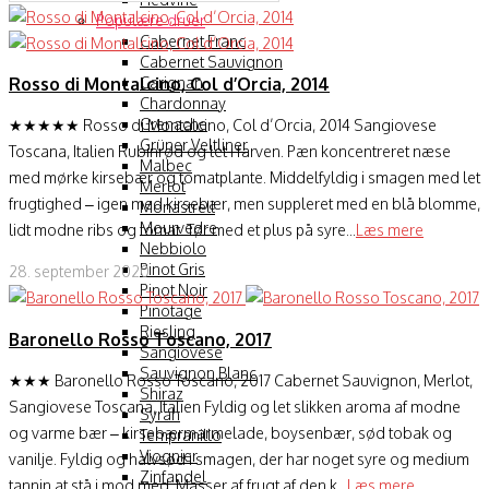
Populære druer
Cabernet Franc
Cabernet Sauvignon
Carignan
Rosso di Montalcino, Col d’Orcia, 2014
Chardonnay
Grenache
★★★★★ Rosso di Montalcino, Col d’Orcia, 2014 Sangiovese
Grüner Veltliner
Toscana, Italien Rubinrød og let i farven. Pæn koncentreret næse
Malbec
med mørke kirsebær og tomatplante. Middelfyldig i smagen med let
Merlot
frugtighed – igen med kirsebær, men suppleret med en blå blomme,
Monastrell
Mourvedre
lidt modne ribs og tomat. Tør med et plus på syre...
Læs mere
Nebbiolo
Pinot Gris
28. september 2020
Pinot Noir
Pinotage
Riesling
Baronello Rosso Toscano, 2017
Sangiovese
Sauvignon Blanc
★★★ Baronello Rosso Toscano, 2017 Cabernet Sauvignon, Merlot,
Shiraz
Sangiovese Toscana, Italien Fyldig og let slikken aroma af modne
Syrah
og varme bær – kirsebærmarmelade, boysenbær, sød tobak og
Tempranillo
Viognier
vanilje. Fyldig og halvsød i smagen, der har noget syre og medium
Zinfandel
tannin at stå i mod med. Masser af frugt af den k...
Læs mere