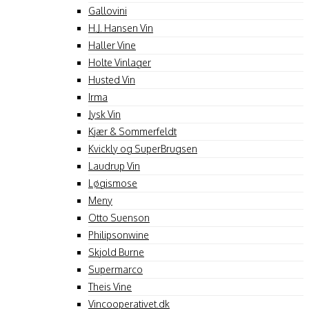
Gallovini
H.J. Hansen Vin
Haller Vine
Holte Vinlager
Husted Vin
Irma
Jysk Vin
Kjær & Sommerfeldt
Kvickly og SuperBrugsen
Laudrup Vin
Løgismose
Meny
Otto Suenson
Philipsonwine
Skjold Burne
Supermarco
Theis Vine
Vincooperativet.dk