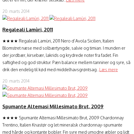
20. marts 2014
Regaleali Lamùri, 2011
★★★★ Regaleali Lamùri, 2011 Nero d’Avola Sicilien, Italien
Blomstret næse med solbærtyngde, salvie og timian. I munden er
der jordbær, kirsebær, lakrids og krydrede noter fra fadet. Fin
saftighed og god struktur. Pæn balance mellem tanniner og syre, så
drik den endelig til kød med middelhavsgrøntsag...
Læs mere
20. marts 2014
Spumante Altemasi Millesimato Brut, 2009
★★★★ Spumante Altemasi Millesimato Brut, 2009 Chardonnay
Trentino, Italien Knastør og let mineralsk chardonnay-spumante
med hårde og kontante bobler. Fin syre med umodne æbler og lidt