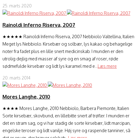
25. marts 2020
Rainoldi Inferno Riserva, 2007
★★★★★ Rainoldi Inferno Riserva, 2007 Nebbiolo Valtellina, Italien
Meget lys Nebbiolo. Kirsebær og solbær, lys kakao og behagelige
noter fra fadet plus en lille snert medicinskab. I munden er den
utrolig dejlig med masser af syre og en smag af roser, røde
sødmefulde kirsebær og lidt lys karamel med e...
Læs mere
20. marts 2014
Mores Langhe, 2010
★★★★ Mores Langhe, 2010 Nebbiolo, Barbera Piemonte, Italien
Sorte kirsebær, skovbund, en lillebitte snert af trøfler. I munden er
det en stram sag, og vi har stadig de sorte kirsebær, lidt marcipan,
engelske teroser og lidt vanilje. Høj syre og raspende tanniner, så
det er en vin, der kræver selskab...
Læs mere