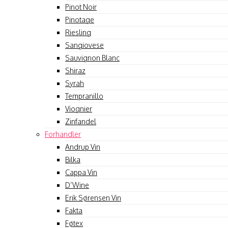
Pinot Noir
Pinotage
Riesling
Sangiovese
Sauvignon Blanc
Shiraz
Syrah
Tempranillo
Viognier
Zinfandel
Forhandler
Andrup Vin
Bilka
Cappa Vin
D’Wine
Erik Sørensen Vin
Fakta
Føtex