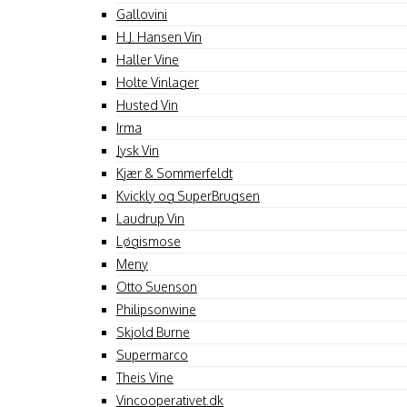
Gallovini
H.J. Hansen Vin
Haller Vine
Holte Vinlager
Husted Vin
Irma
Jysk Vin
Kjær & Sommerfeldt
Kvickly og SuperBrugsen
Laudrup Vin
Løgismose
Meny
Otto Suenson
Philipsonwine
Skjold Burne
Supermarco
Theis Vine
Vincooperativet.dk