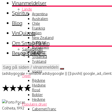
Vinanmeldelser
Lande
Spiritus
Argentina
Australien
Blog
Chile
Frankrig
VinQuizzer
Italien
New Zealand
Om Smag På Vin
Portugal
Rumænien
Samarbejder
Besøg VINLØSE
Spanien
SPIS BEDRE
Sydafrika
Tyskland
USA
Østrig
(adsbygoogle = window.adsbygoogle || []).push({ google_ad_client:
Typer
Rødvine
★★★★
Hvidvine
Rosé
Bobler
Hedvine
Populære druer
Cabernet Franc