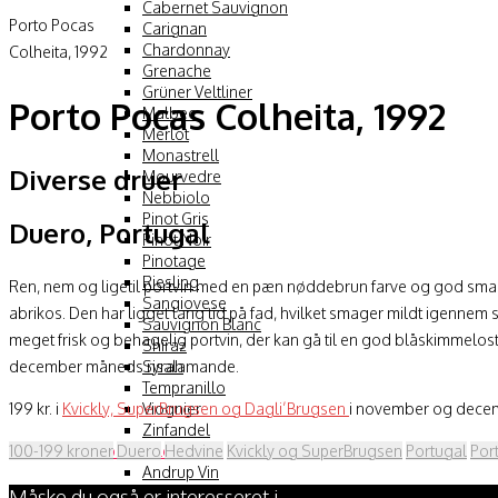
Cabernet Sauvignon
Porto Pocas
Carignan
Chardonnay
Colheita, 1992
Grenache
Grüner Veltliner
Porto Pocas Colheita, 1992
Malbec
Merlot
Monastrell
Diverse druer
Mourvedre
Nebbiolo
Pinot Gris
Duero, Portugal
Pinot Noir
Pinotage
Riesling
Ren, nem og ligetil portvin med en pæn nøddebrun farve og god smag af
Sangiovese
abrikos. Den har ligget lang tid på fad, hvilket smager mildt igenn
Sauvignon Blanc
meget frisk og behagelig portvin, der kan gå til en god blåskimmelost
Shiraz
Syrah
december måneds risalamande.
Tempranillo
Viognier
199 kr. i
Kvickly, SuperBrugsen og Dagli’Brugsen
i november og decem
Zinfandel
Forhandler
100-199 kroner
Duero
Hedvine
Kvickly og SuperBrugsen
Portugal
Por
Andrup Vin
Bilka
Måske du også er interesseret i