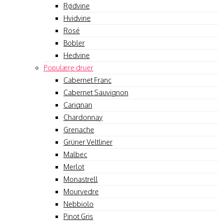
Rødvine
Hvidvine
Rosé
Bobler
Hedvine
Populære druer
Cabernet Franc
Cabernet Sauvignon
Carignan
Chardonnay
Grenache
Grüner Veltliner
Malbec
Merlot
Monastrell
Mourvedre
Nebbiolo
Pinot Gris