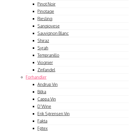
Pinot Noir
Pinotage
Riesling
Sangiovese
Sauvignon Blanc
Shiraz
Syrah
Tempranillo
Viognier
Zinfandel
Forhandler
Andrup Vin
Bilka
Cappa Vin
D’Wine
Erik Sørensen Vin
Fakta
Føtex