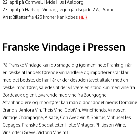
22. april på Comwell Hvide Hus i Aalborg
23. april på Hartvigs Vinbar, Jægergårdsgade 2 A, i Aarhus
Pris:
Billetter fra 425 kroner kan købes
HER
Franske Vindage i Pressen
På Franske Vindage kan du smage dig igennem hele Frankrig, når
en række af landets førende vinhandlere og importører står klar
med det bedste, de har. I år er der desuden lavet aftaler med en
række importører, således at der vil være en stand kun med vine fra
Bordeaux og en tilsvarende med vine fra Bourgogne.
Af vinhandlere og importører kan man blandt andet møde: Domaine
Brandis, Amfora Vin, Theis Vine, GobiVin, Winefriends, Vinrosen,
Vintage Champagne, Alsace, Con Avec Vin & Spiritus, Vinhuset les
Cepages, Franske Specialiteter, Holte Vinlager, Philipson Wine,
Vinslottet i Greve, Victoria Vine m.fl.