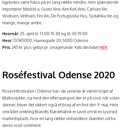
ligeledes være fokus på en lang række mindre, men spændende
importører. Mød bl.a. Gusto Vine, Kim Kok Vine, Carlsen Vin,
Vindruen, Vinfruen, Fini Vin, De Portugisiske Hus, Sydafrika Vin og
mange, mange andre.
Hvornår:
25. april kl. 13.00-15.30 og 16.30-19.00
Hvor:
DOK5000, Havnegade 20, 5000 Odense
Pris:
245 kr. plus gebyr pr. smagerunde. Køb din billet
HER
Roséfestival Odense 2020
Rosévinfestivalen i Odense har i de seneste år været noget af
tilløbsstykke, og med den efterspørgsel der er på rosé, når solen
skinner, bliver det sikkert også et brag af en fest den 9. maj. Hele
området omkring Brandts Klædefabrik er lavet om til en lyserød
markedsplads, hvor en lang række vinhandlere skænker ud fra
deres rosé-sortiment.