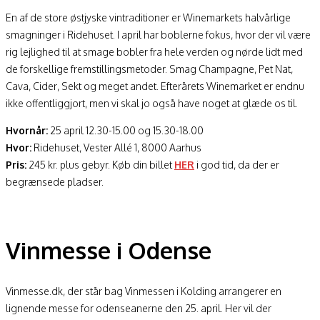
En af de store østjyske vintraditioner er Winemarkets halvårlige
smagninger i Ridehuset. I april har boblerne fokus, hvor der vil være
rig lejlighed til at smage bobler fra hele verden og nørde lidt med
de forskellige fremstillingsmetoder. Smag Champagne, Pet Nat,
Cava, Cider, Sekt og meget andet. Efterårets Winemarket er endnu
ikke offentliggjort, men vi skal jo også have noget at glæde os til.
Hvornår:
25 april 12.30-15.00 og 15.30-18.00
Hvor:
Ridehuset, Vester Allé 1, 8000 Aarhus
Pris:
245 kr. plus gebyr. Køb din billet
HER
i god tid, da der er
begrænsede pladser.
Vinmesse i Odense
Vinmesse.dk, der står bag Vinmessen i Kolding arrangerer en
lignende messe for odenseanerne den 25. april. Her vil der