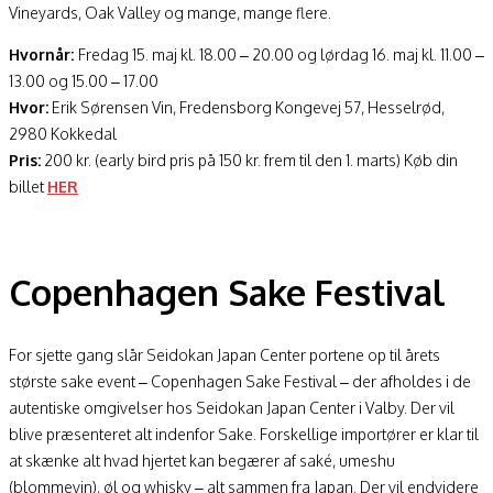
Vineyards, Oak Valley og mange, mange flere.
Hvornår:
Fredag 15. maj kl. 18.00 – 20.00 og lørdag 16. maj kl. 11.00 –
13.00 og 15.00 – 17.00
Hvor:
Erik Sørensen Vin, Fredensborg Kongevej 57, Hesselrød,
2980 Kokkedal
Pris:
200 kr. (early bird pris på 150 kr. frem til den 1. marts) Køb din
billet
HER
Copenhagen Sake Festival
For sjette gang slår Seidokan Japan Center portene op til årets
største sake event – Copenhagen Sake Festival – der afholdes i de
autentiske omgivelser hos Seidokan Japan Center i Valby.
Der vil
blive præsenteret alt indenfor Sake. Forskellige importører er klar til
at skænke alt hvad hjertet kan begærer af saké, umeshu
(blommevin), øl og whisky – alt sammen fra Japan. Der vil endvidere