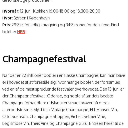
de forskellige producenter.
Hvornår:
12. juni. Klokken 16.00-18.00 og 18.300-20.30
Hvor:
Børsen i København
Pris:
299 kr. for tidlig smagning og 349 kroner for den sene. Find
billetter
HER
Champagnefestival
Når der er 22 millioner bobler i en flaske Champagne, kan man blive
ør i hovedet af at forestille sig, hvor mange bobler, der forsamles
ved en af de mest sprudlende festivaler overhovedet. Den 13. juni er
der Champagnefestival i Odense, og nogle af landets bedste
Champagneforhandlere udskænker smagsprøver på deres
allerbedste vine. Mød bl.a. Vintage Champagne, H.J. Hansen Vin,
Otto Suenson, Champagne Shoppen, Bichel, Selmer Vine,
Løgismose Vin, Theis Vine og Champagne Guru. Entréen hører til de