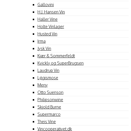
Gallovini
H.J. Hansen Vin
Haller Vine
Holte Vinlager
Husted Vin
Irma
Jysk Vin
Kjær & Sommerfeldt
Kvickly og SuperBrugsen
Laudrup Vin
Løgismose
Meny
Otto Suenson
Philipsonwine
Skjold Burne
Supermarco
Theis Vine
Vincooperativet.dk