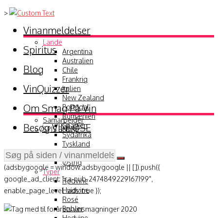
>
Vinanmeldelser
Lande
Spiritus
Argentina
Australien
Blog
Chile
Frankrig
VinQuizzer
Italien
New Zealand
Om Smag På Vin
Portugal
Rumænien
Samarbejder
Besøg VINLØSE
Spanien
SPIS BEDRE
Sydafrika
Tyskland
USA
Østrig
(adsbygoogle = window.adsbygoogle || []).push({
Typer
google_ad_client: "ca-pub-2474849229167199",
Rødvine
Hvidvine
enable_page_level_ads: true });
Rosé
Bobler
Hedvine