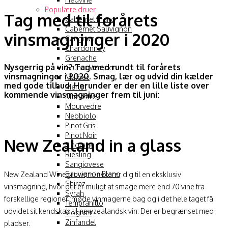
Populære druer
Tag med til forårets
Cabernet Franc
Cabernet Sauvignon
vinsmagninger i 2020
Carignan
Chardonnay
Grenache
Nysgerrig på vin? Tag med rundt til forårets
Grüner Veltliner
vinsmagninger i 2020. Smag, lær og udvid din kælder
Malbec
med gode tilbud. Herunder er der en lille liste over
Merlot
kommende vinsmagninger frem til juni:
Monastrell
Mourvedre
Nebbiolo
Pinot Gris
Pinot Noir
New Zealand in a glass
Pinotage
Riesling
Sangiovese
Sauvignon Blanc
New Zealand Winegrowers inviterer dig til en eksklusiv
Shiraz
vinsmagning, hvor det er muligt at smage mere end 70 vine fra
Syrah
forskellige regioner, møde vinmagerne bag og i det hele taget få
Tempranillo
udvidet sit kendskab til newzealandsk vin. Der er begrænset med
Viognier
Zinfandel
pladser.