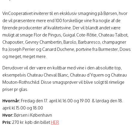
VinCooperativet inviterer til en eksklusiv smagning på Børsen, hvor
de vil præsentere mere end 100 forskellige vine fra nogle af de
førende producenter af kvalitetsvine. Der vil blandt andet være
muligt at smage Flor de Pingus, Guigal Cote-Rôtie, Chateau Talbot,
Chapoutier, Gevrey Chambertin, Barolo, Barbaresco, champagner
fra Joseph Perrier og Canard Duchene, portvine fra Burmester, Dows
og meget, meget mere.
Derudover vil der være en kultbar med vine i den absolutte top,
eksempelvis Chateau Cheval Blanc, Chateau d´Yquem og Chateau
Mouton-Rothschild. Disse smagsprøver vil blive solgt til rimelige
priser pr glas.
Hvornår:
Fredag den 17. april kl 16.00 og 19.00 & lørdag den 18.
april kl 15.00 og 18.00
Hvor:
Børsen i København
Pris:
270 kr. køb din billet
HER