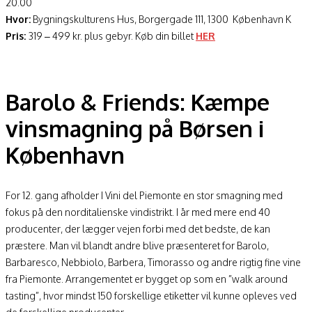
20.00
Hvor:
Bygningskulturens Hus, Borgergade 111, 1300 København K
Pris:
319 – 499 kr. plus gebyr. Køb din billet
HER
Barolo & Friends: Kæmpe
vinsmagning på Børsen i
København
For 12. gang afholder I Vini del Piemonte en stor smagning med
fokus på den norditalienske vindistrikt. I år med mere end 40
producenter, der lægger vejen forbi med det bedste, de kan
præstere. Man vil blandt andre blive præsenteret for Barolo,
Barbaresco, Nebbiolo, Barbera, Timorasso og andre rigtig fine vine
fra Piemonte. Arrangementet er bygget op som en ”walk around
tasting”, hvor mindst 150 forskellige etiketter vil kunne opleves ved