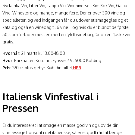
Sydafrika Vin, Liber Vin, Tappo Vin, Vinuniverset, Kim Kok Vin, Gallia
Vine, Winestore og mange, mange flere. Der er over 300 vine og
specialiteter, og ved indgangen får du udover et smageglas og et
katalog også en winebag til 6 vine – og hvis du er blandt de første
50, som forlader messen med en fyldt winebag, får du en flaske vin
gratis.
Hvornår:
21. marts kl. 13.00-18.00
Hvor:
Parkhallen Kolding, Fynsvej 49, 6000 Kolding
Pris:
190 kr. plus gebyr. Køb din billet
HER
Italiensk Vinfestival i
Pressen
Er du interesseret i at smage en masse god vin og udvide din
vinmæssige horisont i det italienske, så er et godt råd at lægge