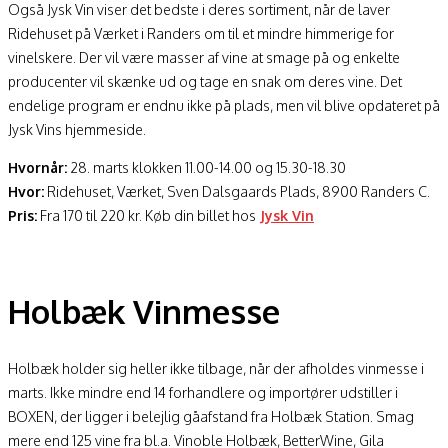
Også Jysk Vin viser det bedste i deres sortiment, når de laver
Ridehuset på Værket i Randers om til et mindre himmerige for
vinelskere. Der vil være masser af vine at smage på og enkelte
producenter vil skænke ud og tage en snak om deres vine. Det
endelige program er endnu ikke på plads, men vil blive opdateret på
Jysk Vins hjemmeside.
Hvornår:
28. marts klokken 11.00-14.00 og 15.30-18.30
Hvor:
Ridehuset, Værket, Sven Dalsgaards Plads, 8900 Randers C.
Pris:
Fra 170 til 220 kr. Køb din billet hos
Jysk Vin
Holbæk Vinmesse
Holbæk holder sig heller ikke tilbage, når der afholdes vinmesse i
marts. Ikke mindre end 14 forhandlere og importører udstiller i
BOXEN, der ligger i belejlig gåafstand fra Holbæk Station. Smag
mere end 125 vine fra bl.a. Vinoble Holbæk, BetterWine, Gila