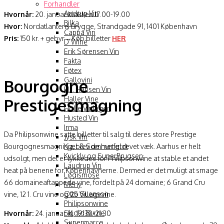
Forhandler
Andrup Vin
Hvornår:
20. januar klokken 17.00-19.00
Bilka
Hvor:
Nordatlantens Brygge, Strandgade 91, 1401 København
Cappa Vin
Pris:
150 kr. + gebyr – Køb billetter
HER
D’Wine
Erik Sørensen Vin
Fakta
Føtex
Gallovini
Bourgogne
H.J. Hansen Vin
Haller Vine
Prestigesmagning
Holte Vinlager
Husted Vin
Irma
Da Philipsonwine satte billetter til salg til deres store Prestige
Jysk Vin
Bourgognesmagning, blev de hurtigt revet væk. Aarhus er helt
Kjær & Sommerfeldt
Kvickly og SuperBrugsen
udsolgt, men det er lykkedes for Philipsonwine at stable et andet
Laudrup Vin
heat på benene for Københavnerne. Dermed er det muligt at smage
Løgismose
66 domaineaftappede vine, fordelt på 24 domaine; 6 Grand Cru
Meny
Otto Suenson
vine, 12 1. Cru vine og 25 Villagevine.
Philipsonwine
Skjold Burne
Hvornår:
24. januar kl. 19.30-21.30
Supermarco