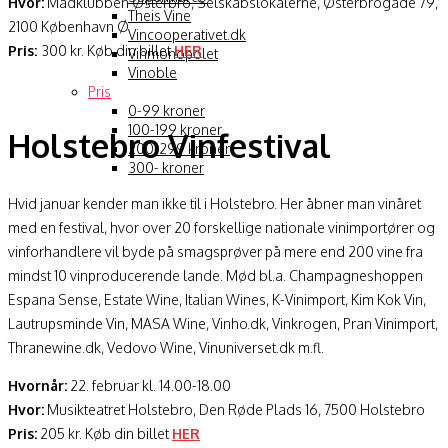
Hvor:
Madklubben Østerbro, Selskabslokalerne, Østerbrogade 79,
Theis Vine
2100 København Ø
Vincooperativet.dk
Pris:
300 kr. Køb din billet
HER
Vinmonopolet
Vinoble
Pris
0-99 kroner
100-199 kroner
Holstebro Vinfestival
200-299 kroner
300- kroner
Hvid januar kender man ikke til i Holstebro. Her åbner man vinåret
med en festival, hvor over 20 forskellige nationale vinimportører og
vinforhandlere vil byde på smagsprøver på mere end 200 vine fra
mindst 10 vinproducerende lande. Mød bl.a. Champagneshoppen
Espana Sense, Estate Wine, Italian Wines, K-Vinimport, Kim Kok Vin,
Lautrupsminde Vin, MASA Wine, Vinho.dk, Vinkrogen, Pran Vinimport,
Thranewine.dk, Vedovo Wine, Vinuniverset.dk m.fl.
Hvornår:
22. februar kl. 14.00-18.00
Hvor:
Musikteatret Holstebro, Den Røde Plads 16, 7500 Holstebro
Pris:
205 kr. Køb din billet
HER