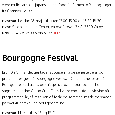
være muligt at spise japansk street food fra Ramen to Biiru og kager
fra Grannys House.
Hvornår:
Lørdag 16. maj – klokken 12.00-15.00 og 15:30-18:30
Hvor:
Seidokan Japan Center, Valbygårdsvej 36 A, 2500 Valby
Pris:
195 – 275 kr. Køb din billet
HER
Bourgogne Festival
Brdr. D’s Vinhandel gentager succesen fra de seneste tre år og
præsenterer igen i år Bourgogne Festival. Der er alene fokus på
Bourgogne med alt fra de saftige hverdagsbourgogner til de
sagnomspundne Grand Crus. Der vil være endnu flere hvidvine på
programmet i år, så man kan gå forår og sommer i møde og smage
på over 40 forskellige bourgognevine.
Hvornår:
14. maj kl. 16-18 og 19-21