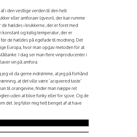
 i den vestlige verden til den helt
ukker eller amforaer (qvevri), der kan rumme
 de hældes i krukkerne, der er foret med
n konstant og kølig temperatur, der er
 år, før de hældes på egefade til modning. Det
vrige Europa, hvor man opgav metoden for at
åltanke. I dag ser man flere vinproducenter i
laver vin på amfora.
g jeg vil da gerne indrømme, at jeg på forhånd
vænning, at det ville være ’acquiered taste’
r man til orangevine, finder man næppe ret
ten uden at blive funky eller for sjove. Og de
m det. Jeg føler mig helt beriget af at have