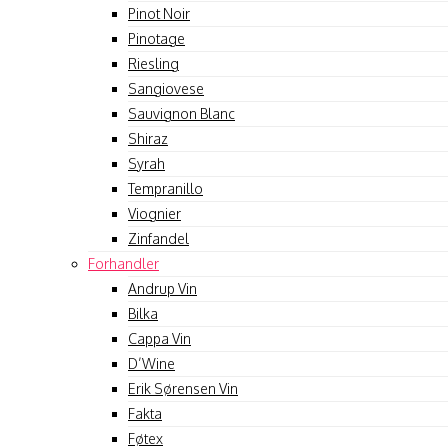
Pinot Noir
Pinotage
Riesling
Sangiovese
Sauvignon Blanc
Shiraz
Syrah
Tempranillo
Viognier
Zinfandel
Forhandler
Andrup Vin
Bilka
Cappa Vin
D’Wine
Erik Sørensen Vin
Fakta
Føtex