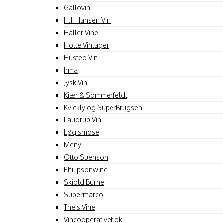
Gallovini
H.J. Hansen Vin
Haller Vine
Holte Vinlager
Husted Vin
Irma
Jysk Vin
Kjær & Sommerfeldt
Kvickly og SuperBrugsen
Laudrup Vin
Løgismose
Meny
Otto Suenson
Philipsonwine
Skjold Burne
Supermarco
Theis Vine
Vincooperativet.dk