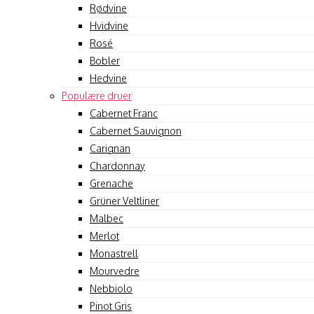
Rødvine
Hvidvine
Rosé
Bobler
Hedvine
Populære druer
Cabernet Franc
Cabernet Sauvignon
Carignan
Chardonnay
Grenache
Grüner Veltliner
Malbec
Merlot
Monastrell
Mourvedre
Nebbiolo
Pinot Gris