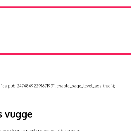
 "ca-pub-2474849229167199", enable_page_level_ads: true });
s vugge
eorgisk vin er nemlig begyndt at blive mere