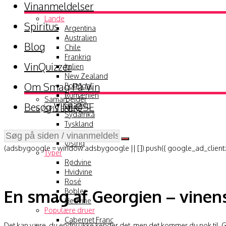
Vinanmeldelser
Lande
Spiritus
Argentina
Australien
Blog
Chile
Frankrig
VinQuizzer
Italien
New Zealand
Om Smag På Vin
Portugal
Rumænien
Samarbejder
Besøg VINLØSE
Spanien
SPIS BEDRE
Sydafrika
Tyskland
USA
Østrig
(adsbygoogle = window.adsbygoogle || []).push({ google_ad_client:
Typer
Rødvine
Hvidvine
Rosé
En smag af Georgien – vinen
Bobler
Hedvine
Populære druer
Cabernet Franc
Det kan være, du endnu ikke kender det, men det kommer du nok til. G