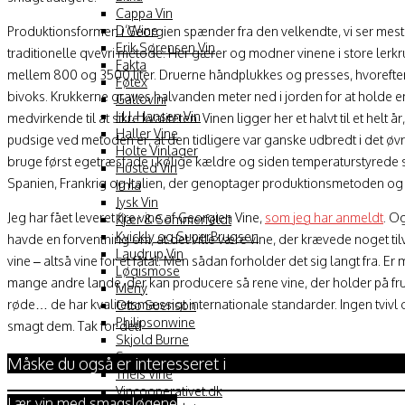
Cappa Vin
D’Wine
Produktionsformen i Georgien spænder fra den velkendte, vi ser mest af
Erik Sørensen Vin
traditionelle qvevri metode. Her gærer og modner vinene i store lerkr
Fakta
mellem 800 og 3500 liter. Druerne håndplukkes og presses, hvorefter
Føtex
bivoks. Krukkerne graves halvanden meter ned i jorden for at holde e
Gallovini
H.J. Hansen Vin
medvirkende til at sikre kvaliteten. Vinen ligger her et halvt til et helt
Haller Vine
pudsige ved metoden er, at den tidligere var ganske udbredt i det ø
Holte Vinlager
bruge først egetræsfade i kølige kældre og siden temperaturstyrede st
Husted Vin
Spanien, Frankrig og Italien, der genoptager produktionsmetoden og 
Irma
Jysk Vin
Jeg har fået leveret fire vine af Georgien Vine,
som jeg har anmeldt
. O
Kjær & Sommerfeldt
Kvickly og SuperBrugsen
havde en forventning om, at det ville være vine, der krævede noget til
Laudrup Vin
vine – altså vine for et fåtal. Men sådan forholder det sig langt fra. E
Løgismose
mange andre lande, der kan producere så rene vine, der holder på frug
Meny
røde… de har kvalitetsmæssigt internationale standarder. Ingen tvivl o
Otto Suenson
Philipsonwine
smagt dem. Tak for det!
Skjold Burne
Supermarco
Måske du også er interesseret i
Theis Vine
Vincooperativet.dk
Lær vin med smagsløgene