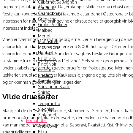
Cabernet Sauvignon
og mere populært i Danmark. Da Jerntæppet skilte Europa i et øst og et
Carignan
Chardonnay
fleste kun kunne læse om. Men i takt med at landene i Østeuropa er bl
Grenache
interessen for natur- og orangevine er eksploderet, er georgisk vin ble
Grüner Veltliner
interessant indslag.
Malbec
Merlot
Vinen er tværtimod ikke ny for georgierne. Der er i Georgien og de n
Monastrell
vinproduktion, der daterer sig mere end 8.000 år tilbage. Det er en l
Mourvedre
Nebbiolo
vinproducerende land. Man kan derfor sagtens beskrive Georgien som
Pinot Gris
at stamme fra det georgiske ord “ghvino”. Selv ynder georgierne at 
Pinot Noir
under skabelsen af verden havde brug for en frokostpause. Men m
Pinotage
lækkerier, snublede han over Kaukasus-bjergene og spildte sin vin o
Riesling
Sangiovese
og drikker man godt i Georgien, siges der.
Sauvignon Blanc
Shiraz
Vilde druesorter
Syrah
Tempranillo
Viognier
Mange af de druesorter, vi kender, stammer fra Georgien, hvor cirka 5
Zinfandel
bruger også mange lokale druesorter, der endnu ikke har vundet ud
Forhandler
kan man møde nye sorter som bl.a. Saperavi, Rkatsiteli, Kisi, Khikhvi
Andrup Vin
Bilka
smagt tidligere.