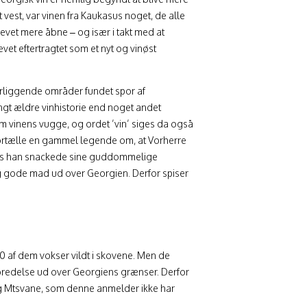
 vest, var vinen fra Kaukasus noget, de alle
evet mere åbne – og især i takt med at
vet eftertragtet som et nyt og vinøst
ærliggende områder fundet spor af
angt ældre vinhistorie end noget andet
 vinens vugge, og ordet ’vin’ siges da også
fortælle en gammel legende om, at Vorherre
ens han snackede sine guddommelige
g gode mad ud over Georgien. Derfor spiser
0 af dem vokser vildt i skovene. Men de
bredelse ud over Georgiens grænser. Derfor
 og Mtsvane, som denne anmelder ikke har