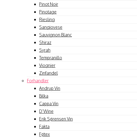
Pinot Noir
Pinotage
Riesling
Sangiovese
Sauvignon Blanc
Shiraz
Syrah
Tempranillo
Viognier
Zinfandel
Forhandler
Andrup Vin
Bilka
Cappa Vin
D’Wine
Erik Sørensen Vin
Fakta
Føtex