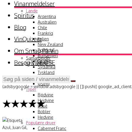
Vinanmeldelser
Lande
Spiritus
Argentina
Australien
Blog
Chile
Frankrig
VinQuizzer
Italien
New Zealand
Om Smag På Vin
Portugal
Rumænien
Samarbejder
Besøg VINLØSE
Spanien
SPIS BEDRE
Sydafrika
Tyskland
USA
Østrig
(adsbygoogle = window.adsbygoogle || []).push({ google_ad_client:
Typer
Rødvine
★★★★★
Hvidvine
Rosé
Bobler
Hedvine
Populære druer
Cabernet Franc