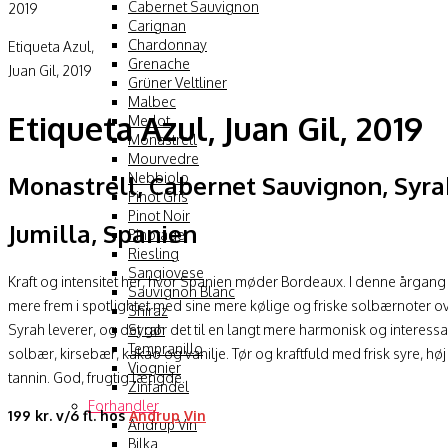
Cabernet Sauvignon
Carignan
Chardonnay
Etiqueta Azul,
Grenache
Juan Gil, 2019
Grüner Veltliner
Malbec
Etiqueta Azul, Juan Gil, 2019
Merlot
Monastrell
Mourvedre
Nebbiolo
Monastrell, Cabernet Sauvignon, Syra
Pinot Gris
Pinot Noir
Jumilla, Spanien
Pinotage
Riesling
Sangiovese
Kraft og intensitet her, hvor Spanien møder Bordeaux. I denne årgan
Sauvignon Blanc
mere frem i spotlightet med sine mere kølige og friske solbærnoter o
Shiraz
Syrah
Syrah leverer, og det gør det til en langt mere harmonisk og interessant
Tempranillo
solbær, kirsebær, kakao og vanilje. Tør og kraftfuld med frisk syre, hø
Viognier
tannin. God, frugtig længde.
Zinfandel
Forhandler
199 kr. v/6 fl. hos
Andrup Vin
Andrup Vin
Bilka