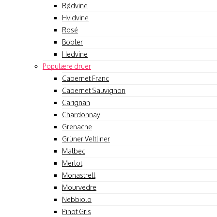
Rødvine
Hvidvine
Rosé
Bobler
Hedvine
Populære druer
Cabernet Franc
Cabernet Sauvignon
Carignan
Chardonnay
Grenache
Grüner Veltliner
Malbec
Merlot
Monastrell
Mourvedre
Nebbiolo
Pinot Gris