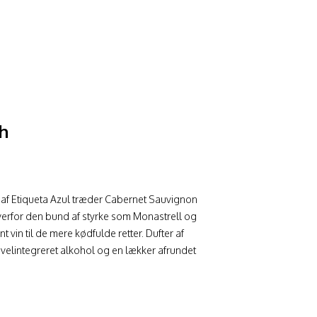
h
g af Etiqueta Azul træder Cabernet Sauvignon
verfor den bund af styrke som Monastrell og
 vin til de mere kødfulde retter. Dufter af
j velintegreret alkohol og en lækker afrundet