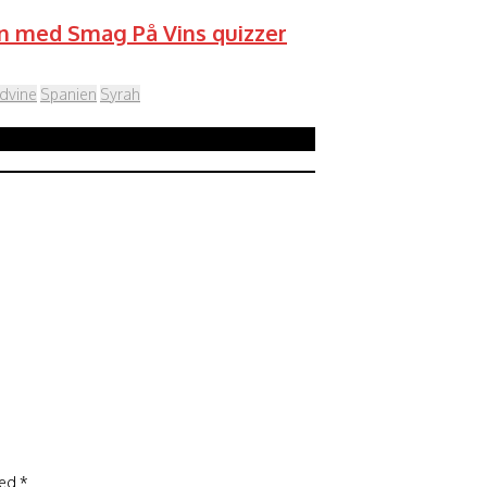
den med Smag På Vins quizzer
dvine
Spanien
Syrah
ked
*