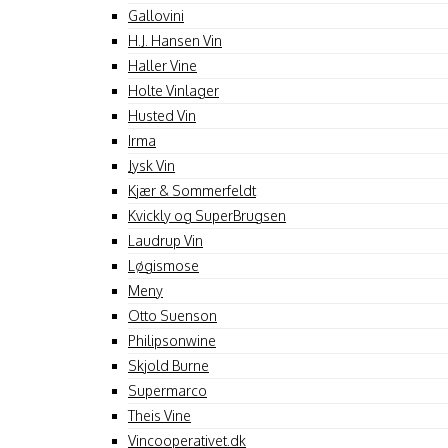
Gallovini
H.J. Hansen Vin
Haller Vine
Holte Vinlager
Husted Vin
Irma
Jysk Vin
Kjær & Sommerfeldt
Kvickly og SuperBrugsen
Laudrup Vin
Løgismose
Meny
Otto Suenson
Philipsonwine
Skjold Burne
Supermarco
Theis Vine
Vincooperativet.dk