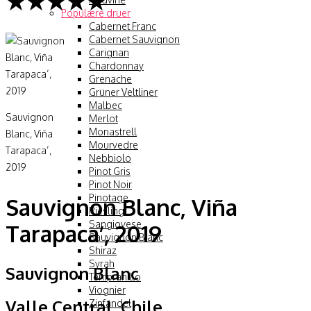
★★★★★
Populære druer
Cabernet Franc
Cabernet Sauvignon
Carignan
Chardonnay
Grenache
Grüner Veltliner
Malbec
Sauvignon
Merlot
Monastrell
Blanc, Viña
Mourvedre
Tarapaca’,
Nebbiolo
2019
Pinot Gris
Pinot Noir
Pinotage
Sauvignon Blanc, Viña
Riesling
Sangiovese
Tarapaca’, 2019
Sauvignon Blanc
Shiraz
Syrah
Sauvignon Blanc
Tempranillo
Viognier
Valle Central, Chile
Zinfandel