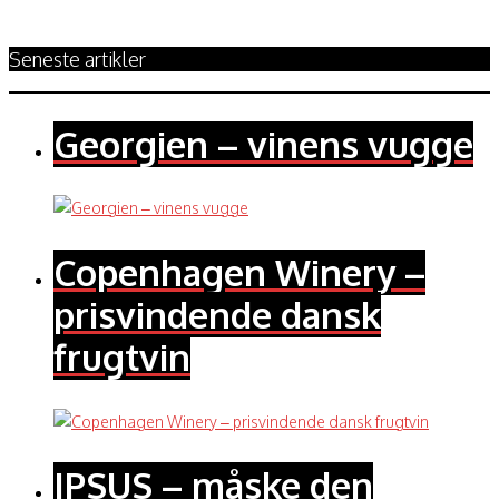
Seneste artikler
Georgien – vinens vugge
Copenhagen Winery –
prisvindende dansk
frugtvin
IPSUS – måske den