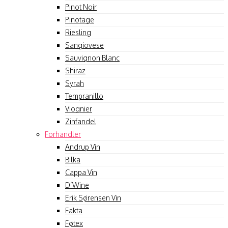
Pinot Noir
Pinotage
Riesling
Sangiovese
Sauvignon Blanc
Shiraz
Syrah
Tempranillo
Viognier
Zinfandel
Forhandler
Andrup Vin
Bilka
Cappa Vin
D’Wine
Erik Sørensen Vin
Fakta
Føtex