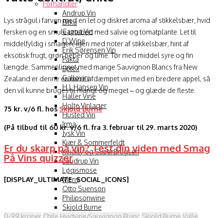
Forhandler
Andrup Vin
Lys strågul i farven med en let og diskret aroma af stikkelsbær, hvid
Bilka
Cappa Vin
fersken og en smule urtebed med salvie og tomatplante. Let til
D’Wine
middelfyldig i smagen, igen med noter af stikkelsbær, hint af
Erik Sørensen Vin
eksotisk frugt, grøn peber og lime. Tør med middel syre og fin
Fakta
længde. Sammenlignet med mange Sauvignon Blancs fra New
Føtex
Gallovini
Zealand er denne en mere afdæmpet vin med en bredere appel, så
H.J. Hansen Vin
den vil kunne bruges til mangt og meget – og glæde de fleste.
Haller Vine
Holte Vinlager
75 kr. v/6 fl. hos
Skjold Burne
Husted Vin
Irma
(På tilbud til 60 kr. v/6 fl. fra 3. februar til 29. marts 2020)
Jysk Vin
Kjær & Sommerfeldt
Er du skarp på vin? Test din viden med Smag
Kvickly og SuperBrugsen
På Vins quizzer
Laudrup Vin
Løgismose
[DISPLAY_ULTIMATE_SOCIAL_ICONS]
Meny
Otto Suenson
Philipsonwine
Skjold Burne
0-99 kroner
Chile
Hvidvine
Sauvignon Blanc
Skjold Burne
Valle
Supermarco