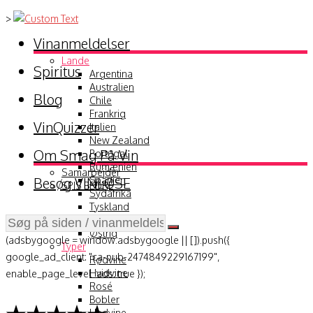
>
Vinanmeldelser
Lande
Spiritus
Argentina
Australien
Blog
Chile
Frankrig
VinQuizzer
Italien
New Zealand
Om Smag På Vin
Portugal
Rumænien
Samarbejder
Besøg VINLØSE
Spanien
SPIS BEDRE
Sydafrika
Tyskland
USA
Østrig
(adsbygoogle = window.adsbygoogle || []).push({
Typer
google_ad_client: "ca-pub-2474849229167199",
Rødvine
Hvidvine
enable_page_level_ads: true });
Rosé
Bobler
Hedvine