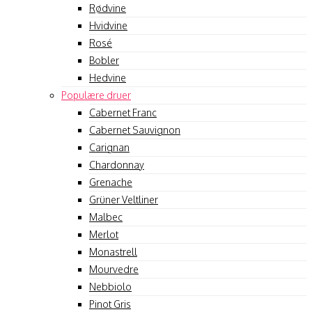
Rødvine
Hvidvine
Rosé
Bobler
Hedvine
Populære druer
Cabernet Franc
Cabernet Sauvignon
Carignan
Chardonnay
Grenache
Grüner Veltliner
Malbec
Merlot
Monastrell
Mourvedre
Nebbiolo
Pinot Gris