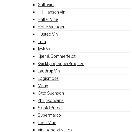
Gallovini
H.J. Hansen Vin
Haller Vine
Holte Vinlager
Husted Vin
Irma
Jysk Vin
Kjær & Sommerfeldt
Kvickly og SuperBrugsen
Laudrup Vin
Løgismose
Meny
Otto Suenson
Philipsonwine
Skjold Burne
Supermarco
Theis Vine
Vincooperativet.dk