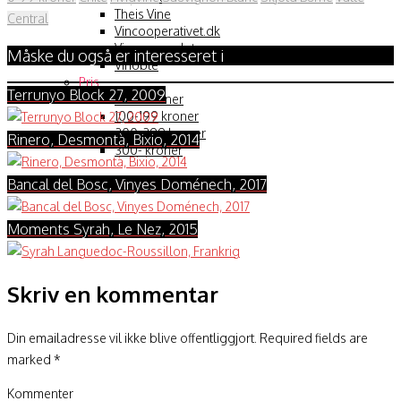
Theis Vine
Central
Vincooperativet.dk
Vinmonopolet
Måske du også er interesseret i
Vinoble
Pris
Terrunyo Block 27, 2009
0-99 kroner
100-199 kroner
200-299 kroner
Rinero, Desmontà, Bixio, 2014
300- kroner
Bancal del Bosc, Vinyes Doménech, 2017
Moments Syrah, Le Nez, 2015
Skriv en kommentar
Din emailadresse vil ikke blive offentliggjort. Required fields are
marked
*
Kommenter