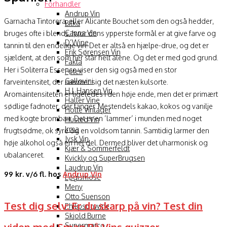
Forhandler
Andrup Vin
Garnacha Tintorera, eller Alicante Bouchet som den også hedder,
Bilka
Cappa Vin
bruges ofte i blends, hvor dens ypperste formål er at give farve og
D’Wine
tannin til den endelige vin. Det er altså en hjælpe-drue, og det er
Erik Sørensen Vin
sjældent, at den som her står helt alene. Og det er med god grund.
Fakta
Her i Soliterra Essence viser den sig også med en stor
Føtex
Gallovini
farveintensitet, der nærmer sig det næsten kulsorte.
H.J. Hansen Vin
Aromaintensiteten er ligeledes i den høje ende, men det er primært
Haller Vine
sødlige fadnoter, der fanger. Mestendels kakao, kokos og vanilje
Holte Vinlager
med kogte brombær. Det er en ’lammer’ i munden med noget
Husted Vin
Irma
frugtsødme, ok syre og en voldsom tannin. Samtidig larmer den
Jysk Vin
høje alkohol også en hel del. Dermed bliver det uharmonisk og
Kjær & Sommerfeldt
ubalanceret.
Kvickly og SuperBrugsen
Laudrup Vin
99 kr. v/6 fl. hos
Andrup Vin
Løgismose
Meny
Otto Suenson
Test dig selv: Er du skarp på vin? Test din
Philipsonwine
Skjold Burne
viden med Smag På Vins quizzer
Supermarco