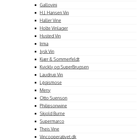
Gallovini
H.J. Hansen Vin
Haller Vine
Holte Vinlager
Husted Vin
Irma
Jysk Vin
Kjær & Sommerfeldt
Kvickly og SuperBrugsen
Laudrup Vin
Løgismose
Meny
Otto Suenson
Philipsonwine
Skjold Burne
Supermarco
Theis Vine
Vincooperativet.dk