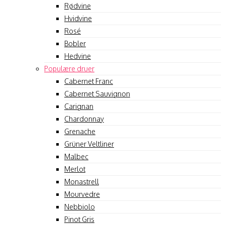
Rødvine
Hvidvine
Rosé
Bobler
Hedvine
Populære druer
Cabernet Franc
Cabernet Sauvignon
Carignan
Chardonnay
Grenache
Grüner Veltliner
Malbec
Merlot
Monastrell
Mourvedre
Nebbiolo
Pinot Gris