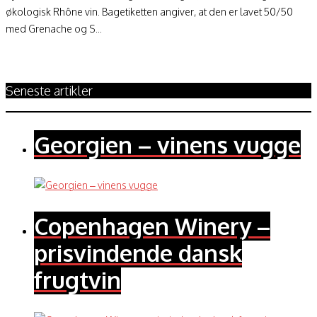
økologisk Rhône vin. Bagetiketten angiver, at den er lavet 50/50
med Grenache og S...
Seneste artikler
Georgien – vinens vugge
Copenhagen Winery –
prisvindende dansk
frugtvin