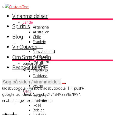
>
Vinanmeldelser
Lande
Spiritus
Argentina
Australien
Blog
Chile
Frankrig
VinQuizzer
Italien
New Zealand
Om Smag På Vin
Portugal
Rumænien
Samarbejder
Besøg VINLØSE
Spanien
SPIS BEDRE
Sydafrika
Tyskland
USA
Østrig
(adsbygoogle = window.adsbygoogle || []).push({
Typer
google_ad_client: "ca-pub-2474849229167199",
Rødvine
Hvidvine
enable_page_level_ads: true });
Rosé
Bobler
Hedvine