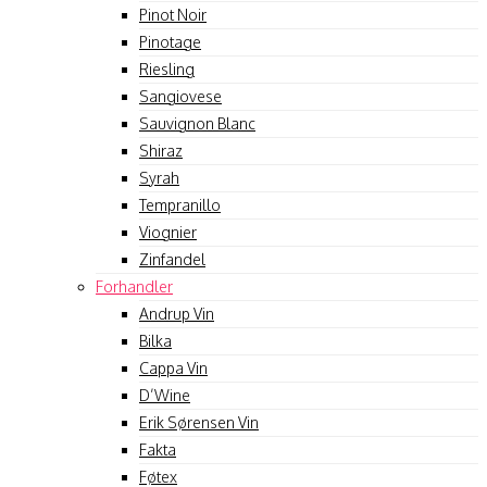
Pinot Noir
Pinotage
Riesling
Sangiovese
Sauvignon Blanc
Shiraz
Syrah
Tempranillo
Viognier
Zinfandel
Forhandler
Andrup Vin
Bilka
Cappa Vin
D’Wine
Erik Sørensen Vin
Fakta
Føtex