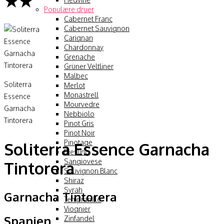
★★
Populære druer
Cabernet Franc
Cabernet Sauvignon
Carignan
Chardonnay
Grenache
Grüner Veltliner
Malbec
Soliterra
Merlot
Monastrell
Essence
Mourvedre
Garnacha
Nebbiolo
Tintorera
Pinot Gris
Pinot Noir
Pinotage
Soliterra Essence Garnacha
Riesling
Sangiovese
Tintorera
Sauvignon Blanc
Shiraz
Syrah
Garnacha Tintorera
Tempranillo
Viognier
Spanien
Zinfandel