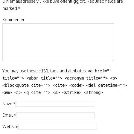
Din emailadresse vil ikke blive offentliggjort. Required fields are
marked
*
Kommenter
You may use these
HTML
tags and attributes:
<a href=""
title=""> <abbr title=""> <acronym title=""> <b>
<blockquote cite=""> <cite> <code> <del datetime="">
<em> <i> <q cite=""> <s> <strike> <strong>
Navn
*
Email
*
Website