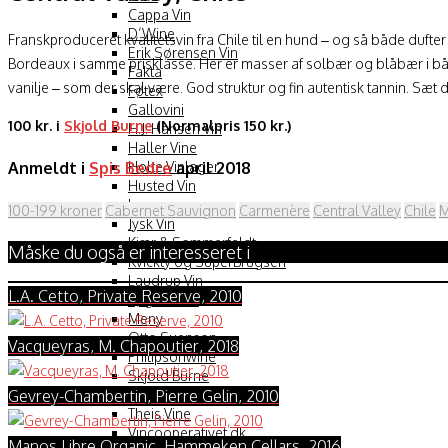
Cappa Vin
D’Wine
Franskproduceret kvalitetsvin fra Chile til en hund – og så både duf
Erik Sørensen Vin
Bordeaux i samme prisklasse. Her er masser af solbær og blåbær i bå
Fakta
vanilje – som der skal være. God struktur og fin autentisk tannin. Sæt 
Føtex
Gallovini
100 kr. i
Skjold Burne
(Normalpris 150 kr.)
H.J. Hansen Vin
Haller Vine
Holte Vinlager
Anmeldt i
Spis Bedre
april 2018
Husted Vin
Irma
100-199 kroner
Cabernet Sauvignon
Carmenère
Central Valley
Chile
M
Jysk Vin
Kjær & Sommerfeldt
Måske du også er interesseret i
Kvickly og SuperBrugsen
Laudrup Vin
L.A. Cetto, Private Reserve, 2010
Løgismose
Meny
Otto Suenson
Vacqueyras, M. Chapoutier, 2018
Philipsonwine
Skjold Burne
Gevrey-Chambertin, Pierre Gelin, 2010
Supermarco
Theis Vine
Vincooperativet.dk
Manos Libre Organic, Hammeken Cellars, 2016