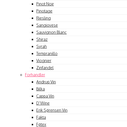
Pinot Noir
Pinotage
Riesling
Sangiovese
Sauvignon Blanc
Shiraz
Syrah
Tempranillo
Viognier
Zinfandel
Forhandler
Andrup Vin
Bilka
Cappa Vin
D’Wine
Erik Sørensen Vin
Fakta
Føtex