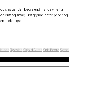
ter og smager den bedre end mange vine fra
de duft og smag. Lidt grønne noter, peber og
den til oksekød.
albec
Rødvine
Skjold Burne
Spis Bedre
Syrah