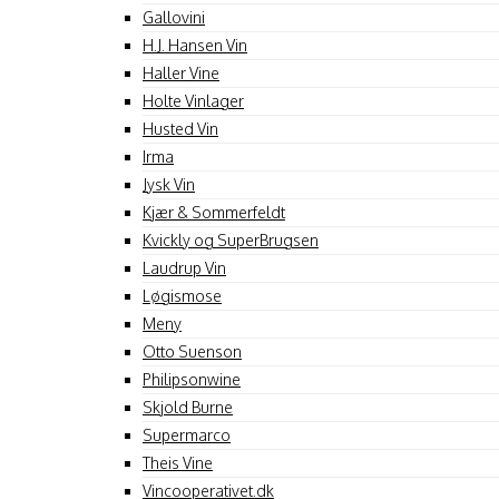
Gallovini
H.J. Hansen Vin
Haller Vine
Holte Vinlager
Husted Vin
Irma
Jysk Vin
Kjær & Sommerfeldt
Kvickly og SuperBrugsen
Laudrup Vin
Løgismose
Meny
Otto Suenson
Philipsonwine
Skjold Burne
Supermarco
Theis Vine
Vincooperativet.dk