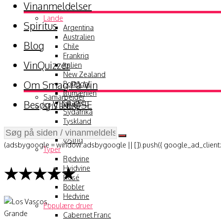
Vinanmeldelser
Lande
Spiritus
Argentina
Australien
Blog
Chile
Frankrig
VinQuizzer
Italien
New Zealand
Om Smag På Vin
Portugal
Rumænien
Samarbejder
Besøg VINLØSE
Spanien
SPIS BEDRE
Sydafrika
Tyskland
USA
Østrig
(adsbygoogle = window.adsbygoogle || []).push({ google_ad_client:
Typer
Rødvine
★★★★★
Hvidvine
Rosé
Bobler
Hedvine
Populære druer
Cabernet Franc