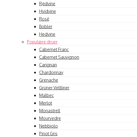
Rødvine
Hvidvine
Rosé
Bobler
Hedvine
Populære druer
Cabernet Franc
Cabernet Sauvignon
Carignan
Chardonnay
Grenache
Grüner Veltliner
Malbec
Merlot
Monastrell
Mourvedre
Nebbiolo
Pinot Gris