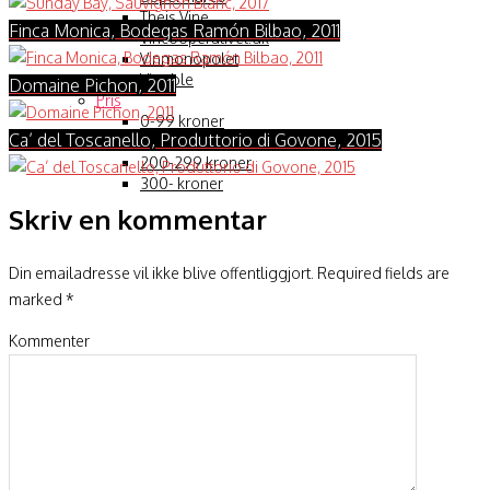
Theis Vine
Finca Monica, Bodegas Ramón Bilbao, 2011
Vincooperativet.dk
Vinmonopolet
Vinoble
Domaine Pichon, 2011
Pris
0-99 kroner
Ca’ del Toscanello, Produttorio di Govone, 2015
100-199 kroner
200-299 kroner
300- kroner
Skriv en kommentar
Din emailadresse vil ikke blive offentliggjort. Required fields are
marked
*
Kommenter