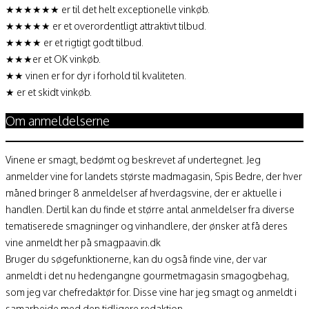
★★★★★★ er til det helt exceptionelle vinkøb.
★★★★★ er et overordentligt attraktivt tilbud.
★★★★ er et rigtigt godt tilbud.
★★★er et OK vinkøb.
★★ vinen er for dyr i forhold til kvaliteten.
★ er et skidt vinkøb.
Om anmeldelserne
Vinene er smagt, bedømt og beskrevet af undertegnet. Jeg
anmelder vine for landets største madmagasin, Spis Bedre, der hver
måned bringer 8 anmeldelser af hverdagsvine, der er aktuelle i
handlen. Dertil kan du finde et større antal anmeldelser fra diverse
tematiserede smagninger og vinhandlere, der ønsker at få deres
vine anmeldt her på smagpaavin.dk
Bruger du søgefunktionerne, kan du også finde vine, der var
anmeldt i det nu hedengangne gourmetmagasin smagogbehag,
som jeg var chefredaktør for. Disse vine har jeg smagt og anmeldt i
samarbejde med den tidligere redaktion.