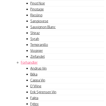
Pinot Noir
Pinotage
Riesling
Sangiovese
Sauvignon Blanc
Shiraz
Syrah
Tempranillo
Viognier
Zinfandel
Forhandler
Andrup Vin
Bilka
Cappa Vin
D’Wine
Erik Sørensen Vin
Fakta
Føtex