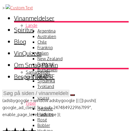
>
Vinanmeldelser
Lande
Spiritus
Argentina
Australien
Blog
Chile
Frankrig
VinQuizzer
Italien
New Zealand
Om Smag På Vin
Portugal
Rumænien
Samarbejder
Besøg VINLØSE
Spanien
SPIS BEDRE
Sydafrika
Tyskland
USA
Østrig
(adsbygoogle = window.adsbygoogle || []).push({
Typer
google_ad_client: "ca-pub-2474849229167199",
Rødvine
Hvidvine
enable_page_level_ads: true });
Rosé
Bobler
Hedvine