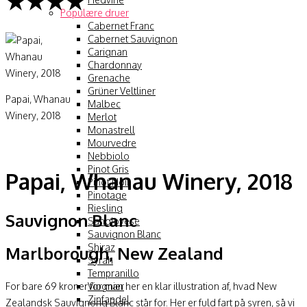
★★★★
Populære druer
Cabernet Franc
Cabernet Sauvignon
Carignan
Chardonnay
Grenache
Grüner Veltliner
Papai, Whanau
Malbec
Winery, 2018
Merlot
Monastrell
Mourvedre
Nebbiolo
Pinot Gris
Papai, Whanau Winery, 2018
Pinot Noir
Pinotage
Riesling
Sauvignon Blanc
Sangiovese
Sauvignon Blanc
Shiraz
Marlborough, New Zealand
Syrah
Tempranillo
Viognier
For bare 69 kroner for man her en klar illustration af, hvad New
Zinfandel
Zealandsk Sauvignong Blanc står for. Her er fuld fart på syren, så vi