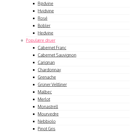
Rødvine
Hvidvine
Rosé
Bobler
Hedvine
Populære druer
Cabernet Franc
Cabernet Sauvignon
Carignan
Chardonnay
Grenache
Grüner Veltliner
Malbec
Merlot
Monastrell
Mourvedre
Nebbiolo
Pinot Gris