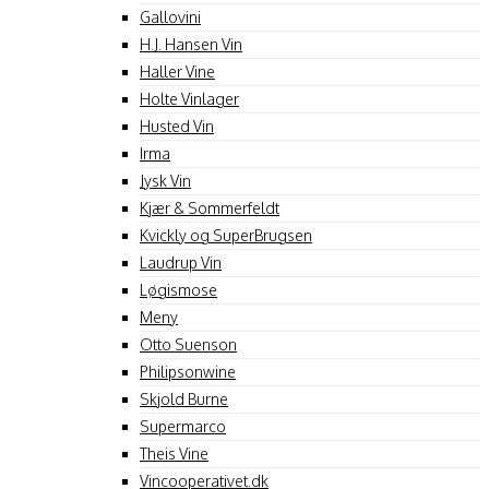
Gallovini
H.J. Hansen Vin
Haller Vine
Holte Vinlager
Husted Vin
Irma
Jysk Vin
Kjær & Sommerfeldt
Kvickly og SuperBrugsen
Laudrup Vin
Løgismose
Meny
Otto Suenson
Philipsonwine
Skjold Burne
Supermarco
Theis Vine
Vincooperativet.dk