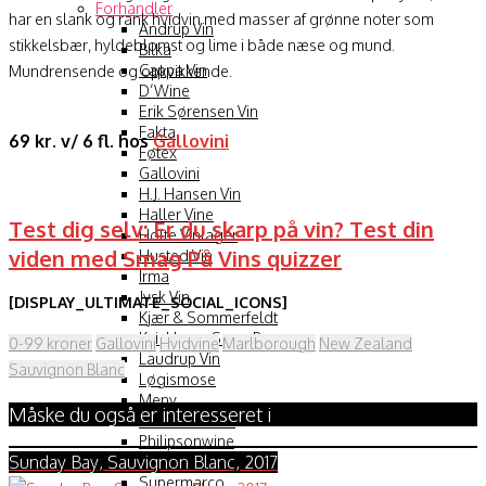
Forhandler
har en slank og rank hvidvin med masser af grønne noter som
Andrup Vin
stikkelsbær, hyldeblomst og lime i både næse og mund.
Bilka
Cappa Vin
Mundrensende og opkvikkende.
D’Wine
Erik Sørensen Vin
Fakta
69 kr. v/ 6 fl. hos
Gallovini
Føtex
Gallovini
H.J. Hansen Vin
Haller Vine
Test dig selv: Er du skarp på vin? Test din
Holte Vinlager
viden med Smag På Vins quizzer
Husted Vin
Irma
Jysk Vin
[DISPLAY_ULTIMATE_SOCIAL_ICONS]
Kjær & Sommerfeldt
Kvickly og SuperBrugsen
0-99 kroner
Gallovini
Hvidvine
Marlborough
New Zealand
Laudrup Vin
Sauvignon Blanc
Løgismose
Meny
Måske du også er interesseret i
Otto Suenson
Philipsonwine
Sunday Bay, Sauvignon Blanc, 2017
Skjold Burne
Supermarco