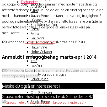
Forhandler
og kogte jordbær i munden sammen med nogle meget fine og
Andrup Vin
afstemte fadnoter. Det er i bund og grund en rund og behagelig vin
Bilka
Cappa Vin
med en harmonisk balance mellem tanniner, syre og frugtighed. Et
D’Wine
godt og inviterende alternativ til en Brunello fra samme område. En
Erik Sørensen Vin
perfekt følgesvend til alle de gode italienske klassikere på
Fakta
menukortet.
Føtex
Gallovini
120 kroner hos
Kjær & Sommerfeldt
(Normalpris 159 kr.)
H.J. Hansen Vin
Haller Vine
Holte Vinlager
Anmeldt i smagogbehag marts-april 2014
Husted Vin
Irma
Jysk Vin
Kjær & Sommerfeldt
100-199 kroner
Italien
Kjær & Sommerfeldt
Rødvine
Sangiovese
Kvickly og SuperBrugsen
smagogbehag
Toscana
Laudrup Vin
Løgismose
Måske du også er interesseret i
Meny
Otto Suenson
Grauschiefer, Riesling Trocken, Jakob Schneider, 2017
Philipsonwine
Skjold Burne
Supermarco