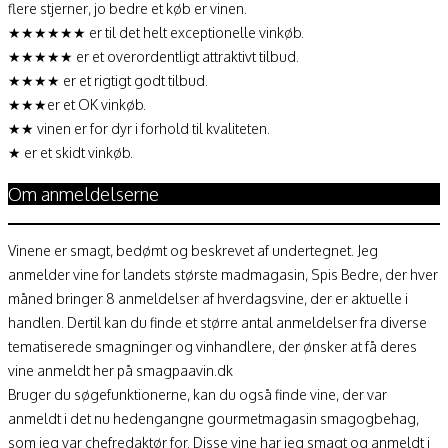
flere stjerner, jo bedre et køb er vinen.
★★★★★★ er til det helt exceptionelle vinkøb.
★★★★★ er et overordentligt attraktivt tilbud.
★★★★ er et rigtigt godt tilbud.
★★★er et OK vinkøb.
★★ vinen er for dyr i forhold til kvaliteten.
★ er et skidt vinkøb.
Om anmeldelserne
Vinene er smagt, bedømt og beskrevet af undertegnet. Jeg
anmelder vine for landets største madmagasin, Spis Bedre, der hver
måned bringer 8 anmeldelser af hverdagsvine, der er aktuelle i
handlen. Dertil kan du finde et større antal anmeldelser fra diverse
tematiserede smagninger og vinhandlere, der ønsker at få deres
vine anmeldt her på smagpaavin.dk
Bruger du søgefunktionerne, kan du også finde vine, der var
anmeldt i det nu hedengangne gourmetmagasin smagogbehag,
som jeg var chefredaktør for. Disse vine har jeg smagt og anmeldt i