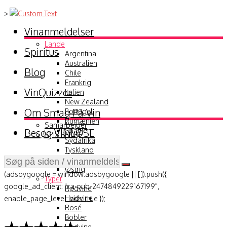
>
Vinanmeldelser
Lande
Spiritus
Argentina
Australien
Blog
Chile
Frankrig
VinQuizzer
Italien
New Zealand
Om Smag På Vin
Portugal
Rumænien
Samarbejder
Besøg VINLØSE
Spanien
SPIS BEDRE
Sydafrika
Tyskland
USA
Østrig
(adsbygoogle = window.adsbygoogle || []).push({
Typer
google_ad_client: "ca-pub-2474849229167199",
Rødvine
Hvidvine
enable_page_level_ads: true });
Rosé
Bobler
Hedvine