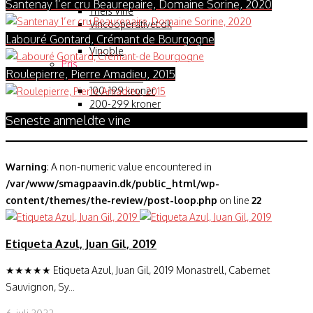
Santenay 1’er cru Beaurepaire, Domaine Sorine, 2020
Theis Vine
Vincooperativet.dk
Vinmonopolet
Labouré Gontard, Crémant de Bourgogne
Vinoble
Pris
Roulepierre, Pierre Amadieu, 2015
0-99 kroner
100-199 kroner
200-299 kroner
300- kroner
Seneste anmeldte vine
Warning
: A non-numeric value encountered in
/var/www/smagpaavin.dk/public_html/wp-
content/themes/the-review/post-loop.php
on line
22
Etiqueta Azul, Juan Gil, 2019
★★★★★ Etiqueta Azul, Juan Gil, 2019 Monastrell, Cabernet
Sauvignon, Sy...