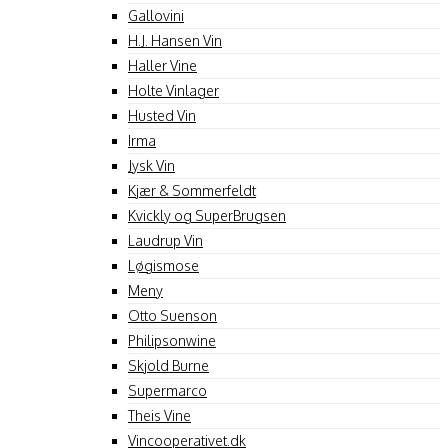
Gallovini
H.J. Hansen Vin
Haller Vine
Holte Vinlager
Husted Vin
Irma
Jysk Vin
Kjær & Sommerfeldt
Kvickly og SuperBrugsen
Laudrup Vin
Løgismose
Meny
Otto Suenson
Philipsonwine
Skjold Burne
Supermarco
Theis Vine
Vincooperativet.dk