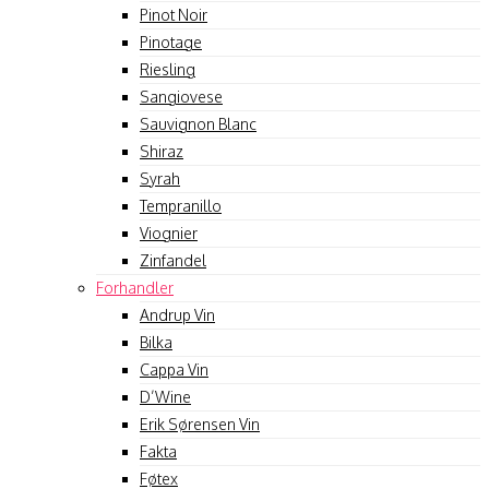
Pinot Noir
Pinotage
Riesling
Sangiovese
Sauvignon Blanc
Shiraz
Syrah
Tempranillo
Viognier
Zinfandel
Forhandler
Andrup Vin
Bilka
Cappa Vin
D’Wine
Erik Sørensen Vin
Fakta
Føtex