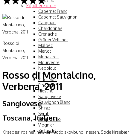
★★★★★
Populære druer
Cabernet Franc
Cabernet Sauvignon
Carignan
Chardonnay
Grenache
Grüner Veltliner
Rosso di
Malbec
Montalcino,
Merlot
Monastrell
Verbena, 2011
Mourvedre
Nebbiolo
Rosso di Montalcino,
Pinot Gris
Pinot Noir
Verbena, 2011
Pinotage
Riesling
Sangiovese
Sangiovese
Sauvignon Blanc
Shiraz
Syrah
Toscana, Italien
Tempranillo
Viognier
Zinfandel
Kirsebær, rosiner, nelliker, fugtig skovbund i næsen. Søde kirsebær