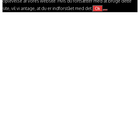
oplevelse af vores website. Hvis du fortsætter med at bruge dette
site, vil vi antage, at du er indforstået med det.
Ok