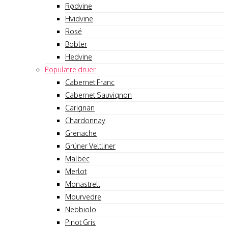
Rødvine
Hvidvine
Rosé
Bobler
Hedvine
Populære druer
Cabernet Franc
Cabernet Sauvignon
Carignan
Chardonnay
Grenache
Grüner Veltliner
Malbec
Merlot
Monastrell
Mourvedre
Nebbiolo
Pinot Gris